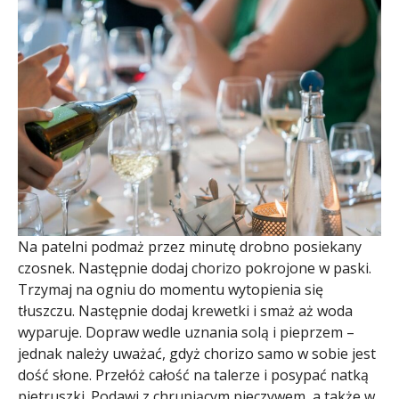
Na patelni podmaż przez minutę drobno posiekany
czosnek. Następnie dodaj chorizo pokrojone w paski.
Trzymaj na ogniu do momentu wytopienia się
tłuszczu. Następnie dodaj krewetki i smaż aż woda
wyparuje. Dopraw wedle uznania solą i pieprzem –
jednak należy uważać, gdyż chorizo samo w sobie jest
dość słone. Przełóż całość na talerze i posypać natką
pietruszki. Podawj z chrupiącym pieczywem, a także w