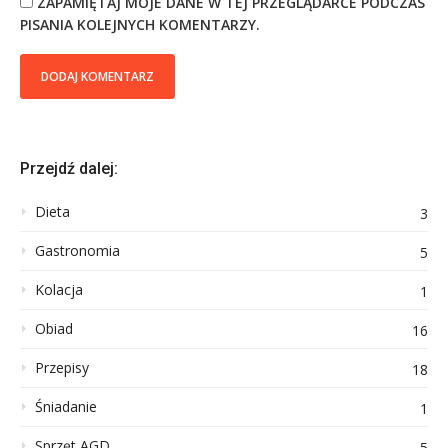
ZAPAMIĘTAJ MOJE DANE W TEJ PRZEGLĄDARCE PODCZAS
PISANIA KOLEJNYCH KOMENTARZY.
Przejdź dalej:
Dieta
3
Gastronomia
5
Kolacja
1
Obiad
16
Przepisy
18
Śniadanie
1
Sprzęt AGD
5