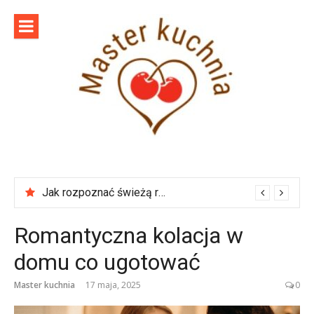
Skip
to
content
Master
Szef kuchni poleca
kuchnia
Jak rozpoznać świeżą rybę w sklepie?
Romantyczna kolacja w
domu co ugotować
Master kuchnia
17 maja, 2025
0