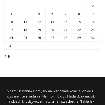
1
2
3
4
5
6
7
8
9
10
11
12
13
14
15
16
17
18
19
20
21
22
23
24
25
26
27
28
29
30
31
« lip
Master kuchnia- Pomysły na wspaniałą kolację, obiad i
wyśmienite śniadanie. Na moim blogu kładę duży nacisk
na składniki odżywcze, naturalne i szlachetne. Takie jak