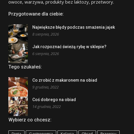
owoce, warzywa, produkty bez laktozy, przetwory.
Przygotowane dla ciebie:
Największe błędy podczas smażenia jajek
8 sierpnia, 2026
Jak rozpoznać świeżą rybę w sklepie?
6 sierpnia, 2026
Tego szukałeś:
Co zrobić z makaronem na obiad
9 grudnia, 2022
Coś dobrego na obiad
14 grudnia, 2022
Wybierz co chcesz:
Dieta
Gastronomia
Kolacja
Obiad
Przepisy