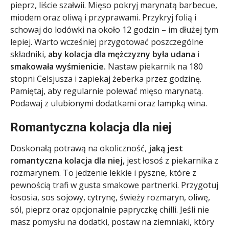
pieprz, liście szałwii. Mięso pokryj marynatą barbecue,
miodem oraz oliwą i przyprawami. Przykryj folią i
schowaj do lodówki na około 12 godzin – im dłużej tym
lepiej. Warto wcześniej przygotować poszczególne
składniki,
aby kolacja dla mężczyzny była udana i
smakowała wyśmienicie.
Nastaw piekarnik na 180
stopni Celsjusza i zapiekaj żeberka przez godzinę.
Pamiętaj, aby regularnie polewać mięso marynatą.
Podawaj z ulubionymi dodatkami oraz lampką wina.
Romantyczna kolacja dla niej
Doskonałą potrawą na okoliczność,
jaką jest
romantyczna kolacja dla niej,
jest łosoś z piekarnika z
rozmarynem. To jedzenie lekkie i pyszne, które z
pewnością trafi w gusta smakowe partnerki. Przygotuj
łososia, sos sojowy, cytrynę, świeży rozmaryn, oliwę,
sól, pieprz oraz opcjonalnie papryczkę chilli. Jeśli nie
masz pomysłu na dodatki, postaw na ziemniaki, który