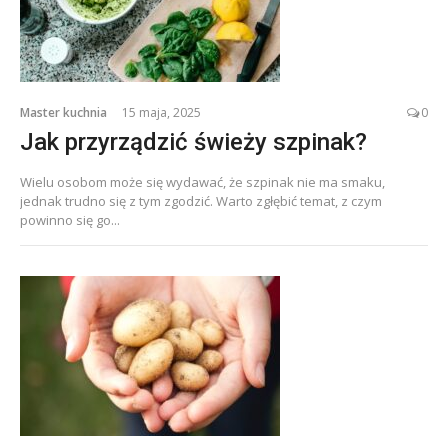
Master kuchnia
15 maja, 2025
0
Jak przyrządzić świeży szpinak?
Wielu osobom może się wydawać, że szpinak nie ma smaku,
jednak trudno się z tym zgodzić. Warto zgłębić temat, z czym
powinno się go...