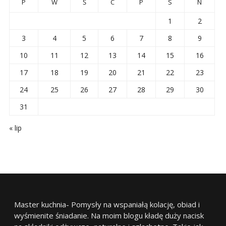
P
W
Ś
C
P
S
N
1
2
3
4
5
6
7
8
9
10
11
12
13
14
15
16
17
18
19
20
21
22
23
24
25
26
27
28
29
30
31
« lip
Master kuchnia- Pomysły na wspaniałą kolację, obiad i
wyśmienite śniadanie. Na moim blogu kładę duży nacisk