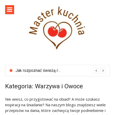
Skip
to
content
Master
Szef kuchni poleca
kuchnia
Jak rozpoznać świeżą rybę w sklepie?
Kategoria:
Warzywa i Owoce
Nie wiesz, co przygotować na obiad? A może szukasz
inspiracji na śniadanie? Na naszym blogu znajdziesz wiele
przepisów na dania, które zachwycą twoje podniebienie i