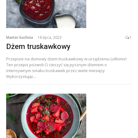
Master kuchnia
16 lipca, 2023
1
Dżem truskawkowy
Przepisie na domowy dżem truskawkowy w urządzeniu Lidlomix!
Ten przepis pozwoli Ci cieszyć się pysznym dżemem o
intensywnym smaku truskawek przez wiele miesięcy.
Wykorzystując...