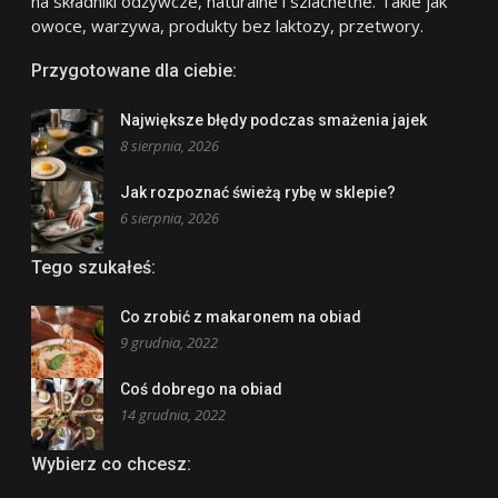
na składniki odżywcze, naturalne i szlachetne. Takie jak
owoce, warzywa, produkty bez laktozy, przetwory.
Przygotowane dla ciebie:
Największe błędy podczas smażenia jajek
8 sierpnia, 2026
Jak rozpoznać świeżą rybę w sklepie?
6 sierpnia, 2026
Tego szukałeś:
Co zrobić z makaronem na obiad
9 grudnia, 2022
Coś dobrego na obiad
14 grudnia, 2022
Wybierz co chcesz: