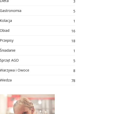
Dieta
3
Gastronomia
5
Kolacja
1
Obiad
16
Przepisy
18
Śniadanie
1
Sprzęt AGD
5
Warzywa i Owoce
8
Wiedza
78