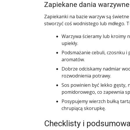
Zapiekane dania warzywne 
Zapiekanki na bazie warzyw są świetne j
stworzyć coś wodnistego lub mdłego. Tu
Warzywa ścieramy lub kroimy na
upiekły.
Podsmażanie cebuli, czosnku i
aromatów.
Dobrze odciskamy nadmiar wody 
rozwodnienia potrawy.
Sos powinien być lekko gęsty, 
pomidorowego, co zapewnia spó
Posypujemy wierzch bułką tartą
chrupiącą skorupkę.
Checklisty i podsumowa