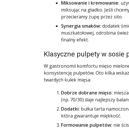
Miksowanie i kremowanie:
używ
miksując na gładko. Jeśli chcem
przecieramy zupę przez sito.
Synergia smaków:
dodatek śmie
muszkatołowej, odrobina śwież
finalny efekt.
Klasyczne pulpety w sosie
W gastronomii komfortu mięso mielone 
konsystencję pulpetów. Oto kilka wska
twardych kulek mięsa:
Dobrze dobrane mięso:
miesza
(np. 70/30) daje najlepszy bala
Dodatki:
bułka tarta namoczona 
która gwarantuje miękkość.
Formowanie pulpetów:
nie ści