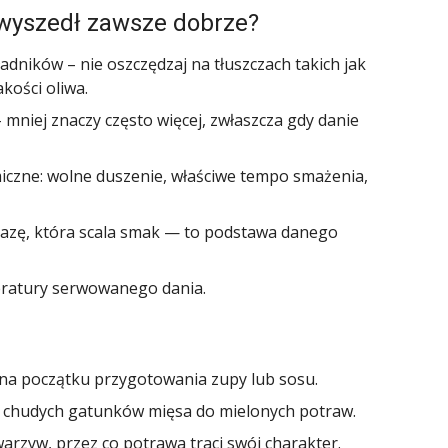
 wyszedł zawsze dobrze?
adników – nie oszczędzaj na tłuszczach takich jak
kości oliwa.
 mniej znaczy często więcej, zwłaszcza gdy danie
iczne: wolne duszenie, właściwe tempo smażenia,
bazę, która scala smak — to podstawa danego
peratury serwowanego dania.
 na początku przygotowania zupy lub sosu.
yt chudych gatunków mięsa do mielonych potraw.
rzyw, przez co potrawa traci swój charakter.