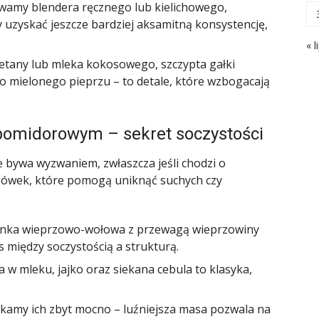
amy blendera ręcznego lub kielichowego,
y uzyskać jeszcze bardziej aksamitną konsystencję,
« l
tany lub mleka kokosowego, szczypta gałki
o mielonego pieprzu – to detale, które wzbogacają
 pomidorowym – sekret soczystości
bywa wyzwaniem, zwłaszcza jeśli chodzi o
zówek, które pomogą uniknąć suchych czy
nka wieprzowo-wołowa z przewagą wieprzowiny
ns między soczystością a strukturą.
w mleku, jajko oraz siekana cebula to klasyka,
skamy ich zbyt mocno – luźniejsza masa pozwala na