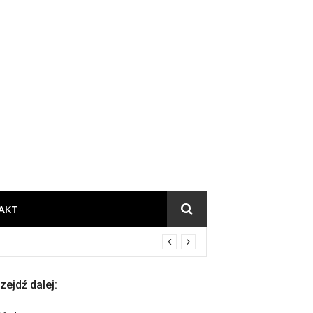
chnia
AKT
zejdź dalej: