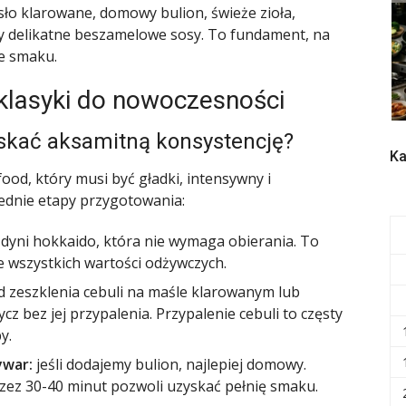
sło klarowane, domowy bulion, świeże zioła,
y delikatne beszamelowe sosy. To fundament, na
e smaku.
d klasyki do nowoczesności
yskać aksamitną konsystencję?
Ka
ood, który musi być gładki, intensywny i
iednie etapy przygotowania:
 dyni hokkaido, która nie wymaga obierania. To
 wszystkich wartości odżywczych.
d zeszklenia cebuli na maśle klarowanym lub
cz bez jej przypalenia. Przypalenie cebuli to częsty
y.
ywar:
jeśli dodajemy bulion, najlepiej domowy.
ez 30-40 minut pozwoli uzyskać pełnię smaku.