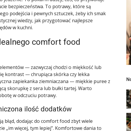
ucie bezpieczeństwa. To potrawy, które są
nego podejścia i pewnych sztuczek, żeby ich smak
ktycznej wiedzy, jak przygotować najlepsze
łędów w kuchni.
dealnego comfort food
a elementów — zazwyczaj chodzi o miękkość lub
się kontrast — chrupiąca skórka czy lekka
N
syczna zapiekanka ziemniaczana — miękkie puree z
cą skorupkę z sera lub bułki tartej. Warto
robotę w odczuciu potrawy.
niczona ilość dodatków
ą błąd, dodając do comfort food zbyt wiele
e „im więcej, tym lepiej”. Komfortowe dania to