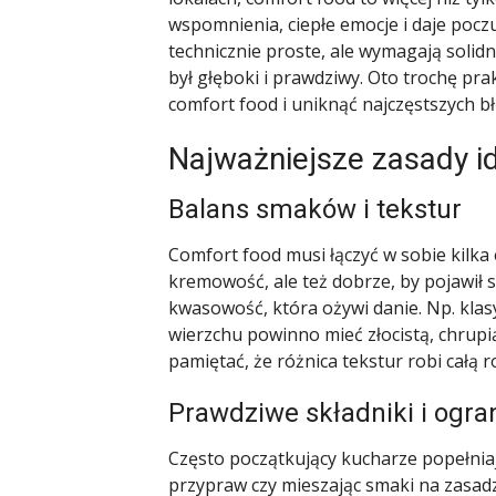
wspomnienia, ciepłe emocje i daje pocz
technicznie proste, ale wymagają solid
był głęboki i prawdziwy. Oto trochę pra
comfort food i uniknąć najczęstszych b
Najważniejsze zasady i
Balans smaków i tekstur
Comfort food musi łączyć w sobie kilk
kremowość, ale też dobrze, by pojawił 
kwasowość, która ożywi danie. Np. kla
wierzchu powinno mieć złocistą, chrupią
pamiętać, że różnica tekstur robi całą 
Prawdziwe składniki i ogra
Często początkujący kucharze popełniaj
przypraw czy mieszając smaki na zasadzi