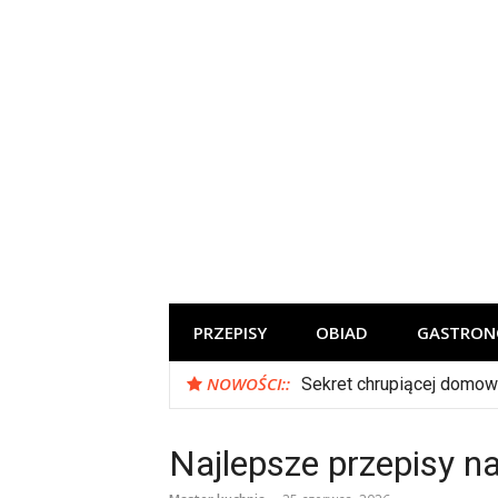
Skip
to
content
Szef kuchni poleca
PRZEPISY
OBIAD
GASTRON
NOWOŚCI::
Sekret chrupiącej domow
Najlepsze przepisy n