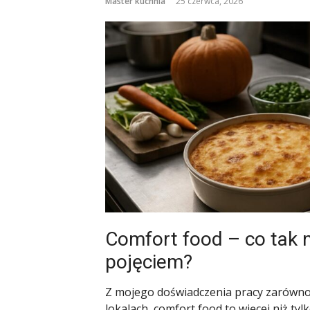
Master kuchnia
25 czerwca, 2026
Comfort food – co tak 
pojęciem?
Z mojego doświadczenia pracy zarówno w
lokalach, comfort food to więcej niż ty