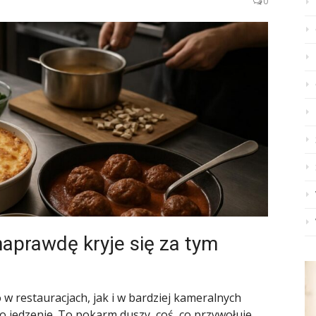
0
naprawdę kryje się za tym
 restauracjach, jak i w bardziej kameralnych
lko jedzenie. To pokarm duszy, coś, co przywołuje