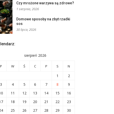
Czy mrożone warzywa są zdrowe?
1 sierpnia, 2026
Domowe sposoby na zbyt rzadki
sos
30 lipca, 2026
lendarz:
sierpień 2026
P
W
Ś
C
P
S
N
1
2
3
4
5
6
7
8
9
10
11
12
13
14
15
16
17
18
19
20
21
22
23
24
25
26
27
28
29
30