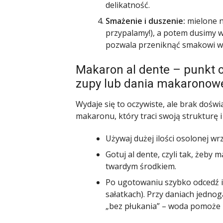
delikatność.
Smażenie i duszenie:
mielone n
przypalamy!), a potem dusimy 
pozwala przeniknąć smakowi w 
Makaron al dente – punkt
zupy lub dania makaronow
Wydaje się to oczywiste, ale brak doś
makaronu, który traci swoją strukturę i s
Używaj dużej ilości osolonej wrz
Gotuj al dente, czyli tak, żeby
twardym środkiem.
Po ugotowaniu szybko odcedź i, 
sałatkach). Przy daniach jedno
„bez płukania” – woda pomoże 