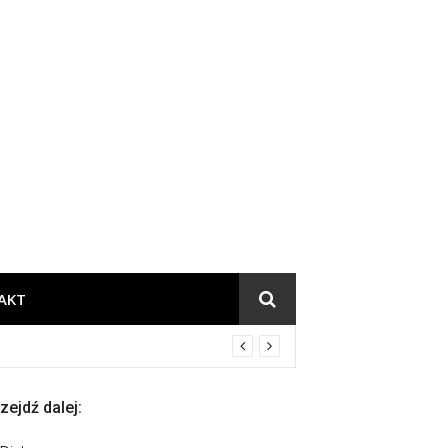
chnia
AKT
zejdź dalej: