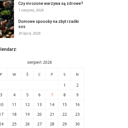
Czy mrożone warzywa są zdrowe?
1 sierpnia, 2026
Domowe sposoby na zbyt rzadki
sos
30 lipca, 2026
lendarz:
sierpień 2026
P
W
Ś
C
P
S
N
1
2
3
4
5
6
7
8
9
10
11
12
13
14
15
16
17
18
19
20
21
22
23
24
25
26
27
28
29
30