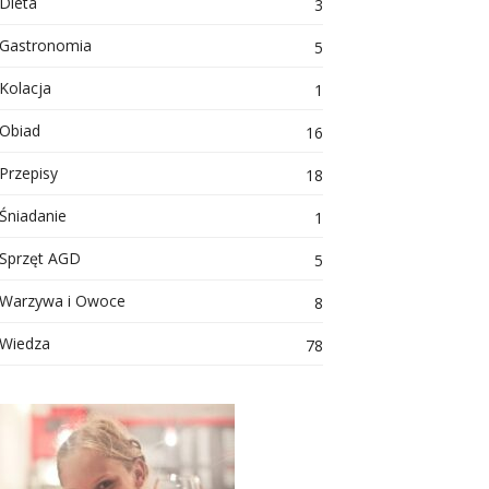
Dieta
3
Gastronomia
5
Kolacja
1
Obiad
16
Przepisy
18
Śniadanie
1
Sprzęt AGD
5
Warzywa i Owoce
8
Wiedza
78