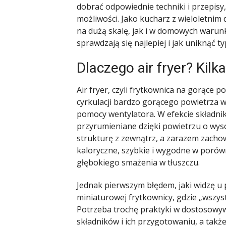
dobrać odpowiednie techniki i przepisy,
możliwości. Jako kucharz z wieloletni
na dużą skalę, jak i w domowych warunk
sprawdzają się najlepiej i jak uniknąć 
Dlaczego air fryer? Kilk
Air fryer, czyli frytkownica na gorące p
cyrkulacji bardzo gorącego powietrza 
pomocy wentylatora. W efekcie składnik
przyrumieniane dzięki powietrzu o wys
strukturę z zewnątrz, a zarazem zachow
kaloryczne, szybkie i wygodne w porów
głębokiego smażenia w tłuszczu.
Jednak pierwszym błędem, jaki widzę u p
miniaturowej frytkownicy, gdzie „wszyst
Potrzeba trochę praktyki w dostosowyw
składników i ich przygotowaniu, a tak