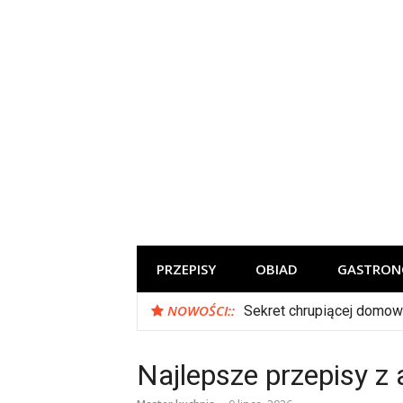
Skip
to
content
Szef kuchni poleca
PRZEPISY
OBIAD
GASTRON
NOWOŚCI::
Sekret chrupiącej domow
Najlepsze przepisy z a