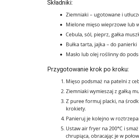
Składniki:
Ziemniaki – ugotowane i utłuc
Mielone mięso wieprzowe lub
Cebula, sól, pieprz, gałka mus
Bułka tarta, jajka – do panierki
Masło lub olej roślinny do pod
Przygotowanie krok po kroku:
Mięso podsmaż na patelni z ceb
Ziemniaki wymieszaj z gałką mu
Z puree formuj placki, na środk
krokiety.
Panieruj je kolejno w roztrzepan
Ustaw air fryer na 200°C i smaż
chrupiąca, obracając je w połow