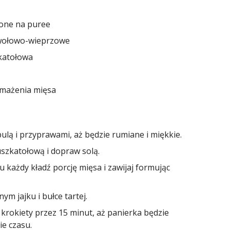
zone na puree
 wołowo-wieprzowe
zkatołowa
smażenia mięsa
ulą i przyprawami, aż będzie rumiane i miękkie.
szkatołową i dopraw solą.
u każdy kładź porcję mięsa i zawijaj formując
ym jajku i bułce tartej.
 krokiety przez 15 minut, aż panierka będzie
ie czasu.