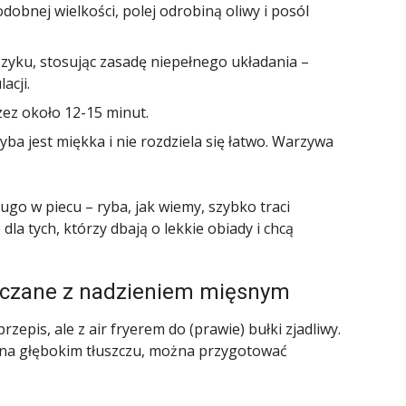
obnej wielkości, polej odrobiną oliwy i posól
szyku, stosując zasadę niepełnego układania –
acji.
ez około 12-15 minut.
yba jest miękka i nie rozdziela się łatwo. Warzywa
ługo w piecu – ryba, jak wiemy, szybko traci
dla tych, którzy dbają o lekkie obiady i chcą
niaczane z nadzieniem mięsnym
pis, ale z air fryerem do (prawie) bułki zjadliwy.
e na głębokim tłuszczu, można przygotować