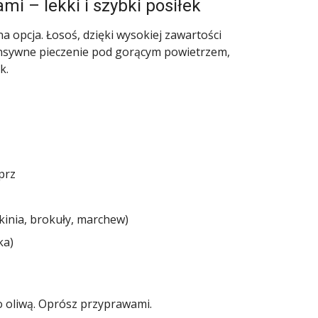
mi – lekki i szybki posiłek
na opcja. Łosoś, dzięki wysokiej zawartości
tensywne pieczenie pod gorącym powietrzem,
k.
prz
kinia, brokuły, marchew)
ka)
ko oliwą. Oprósz przyprawami.