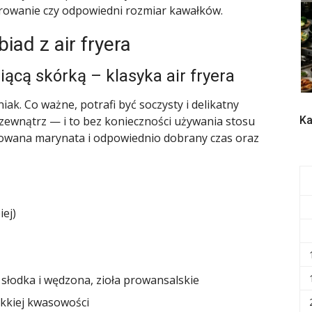
rowanie czy odpowiedni rozmiar kawałków.
iad z air fryera
iącą skórką – klasyka air fryera
iak. Co ważne, potrafi być soczysty i delikatny
Ka
zewnątrz — i to bez konieczności używania stosu
towana marynata i odpowiednio dobrany czas oraz
iej)
 słodka i wędzona, zioła prowansalskie
lekkiej kwasowości