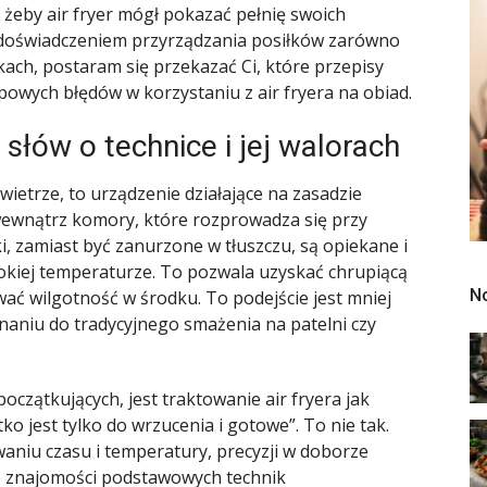
 żeby air fryer mógł pokazać pełnię swoich
m doświadczeniem przyrządzania posiłków zarówno
ach, postaram się przekazać Ci, które przepisy
typowych błędów w korzystaniu z air fryera na obiad.
a słów o technice i jej walorach
owietrze, to urządzenie działające na zasadzie
wewnątrz komory, które rozprowadza się przy
i, zamiast być zanurzone w tłuszczu, są opiekane i
okiej temperaturze. To pozwala uzyskać chrupiącą
N
ać wilgotność w środku. To podejście jest mniej
naniu do tradycyjnego smażenia na patelni czy
oczątkujących, jest traktowanie air fryera jak
ko jest tylko do wrzucenia i gotowe”. To nie tak.
aniu czasu i temperatury, precyzji w doborze
że znajomości podstawowych technik