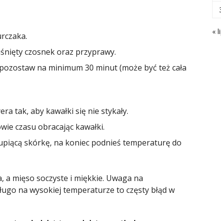
« l
urczaka.
iśnięty czosnek oraz przyprawy.
 pozostaw na minimum 30 minut (może być też cała
ra tak, aby kawałki się nie stykały.
wie czasu obracając kawałki.
hrupiącą skórkę, na koniec podnieś temperaturę do
, a mięso soczyste i miękkie. Uwaga na
ługo na wysokiej temperaturze to częsty błąd w