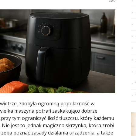
0
 powietrze, zdobyła ogromną popularność w
ewielka maszyna potrafi zaskakująco dobrze
 przy tym ograniczyć ilość tłuszczu, który każdemu
Nie jest to jednak magiczna skrzynka, która zrobi
rzeba poznać zasady działania urządzenia, a także