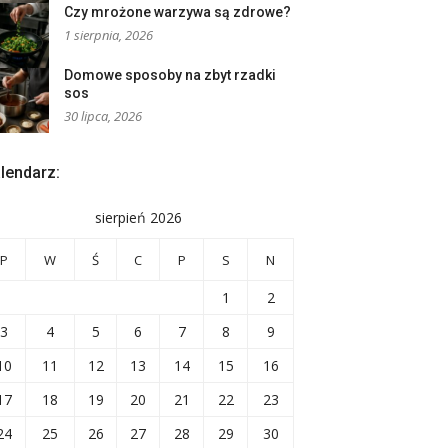
Czy mrożone warzywa są zdrowe?
1 sierpnia, 2026
Domowe sposoby na zbyt rzadki
sos
30 lipca, 2026
lendarz:
sierpień 2026
P
W
Ś
C
P
S
N
1
2
3
4
5
6
7
8
9
10
11
12
13
14
15
16
17
18
19
20
21
22
23
24
25
26
27
28
29
30