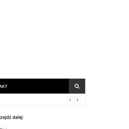
chnia
AKT
zejdź dalej: