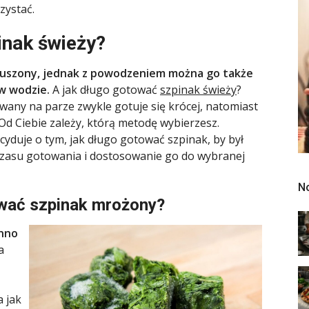
zystać.
inak świeży?
duszony, jednak z powodzeniem można go także
w wodzie.
A jak długo gotować
szpinak świeży
?
wany na parze zwykle gotuje się krócej, natomiast
d Ciebie zależy, którą metodę wybierzesz.
yduje o tym, jak długo gotować szpinak, by był
czasu gotowania i dostosowanie go do wybranej
N
ować szpinak mrożony?
nno
a
 jak