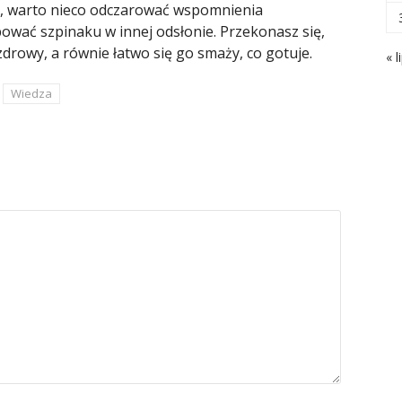
ad, warto nieco odczarować wspomnienia
bować szpinaku w innej odsłonie. Przekonasz się,
zdrowy, a równie łatwo się go smaży, co gotuje.
« l
Wiedza