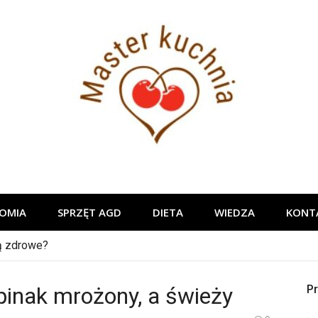
Master ku
OMIA
SPRZĘT AGD
DIETA
WIEDZA
KONT
ą zdrowe?
pinak mrożony, a świeży
Pr