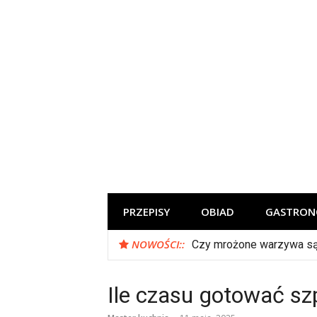
Skip
to
content
Szef kuchni poleca
PRZEPISY
OBIAD
GASTRON
NOWOŚCI::
Czy mrożone warzywa s
Ile czasu gotować sz