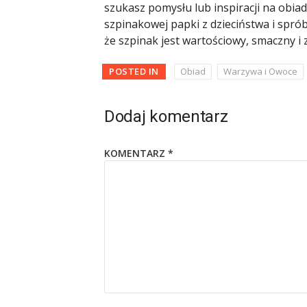
szukasz pomysłu lub inspiracji na obi
szpinakowej papki z dzieciństwa i spró
że szpinak jest wartościowy, smaczny i 
POSTED IN
Obiad
Warzywa i Owoce
Dodaj komentarz
KOMENTARZ
*