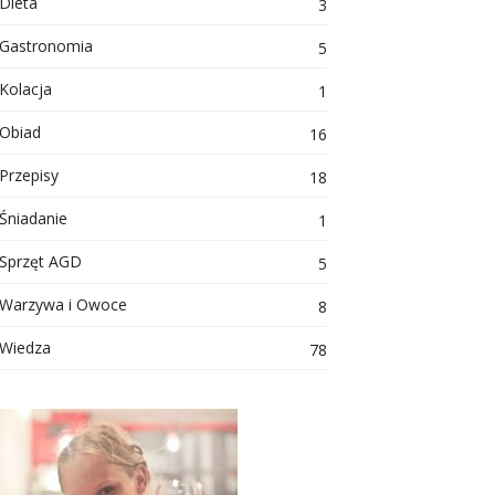
Dieta
3
Gastronomia
5
Kolacja
1
Obiad
16
Przepisy
18
Śniadanie
1
Sprzęt AGD
5
Warzywa i Owoce
8
Wiedza
78