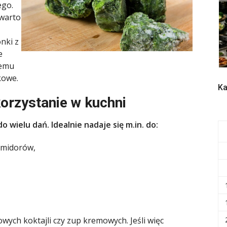
ego.
 warto
nki z
e
temu
kowe.
Ka
orzystanie w kuchni
wielu dań. Idealnie nadaje się m.in. do:
pomidorów,
ych koktajli czy zup kremowych. Jeśli więc